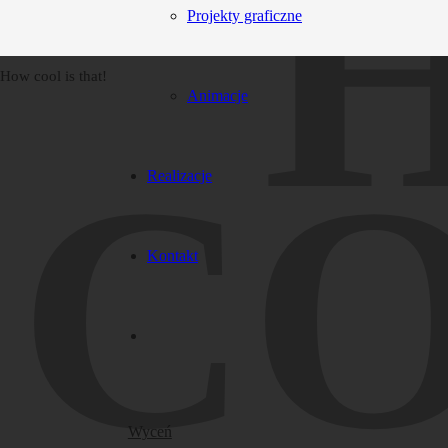
Projekty graficzne
How cool is that!
Animacje
CO
Realizacje
Kontakt
Wyceń