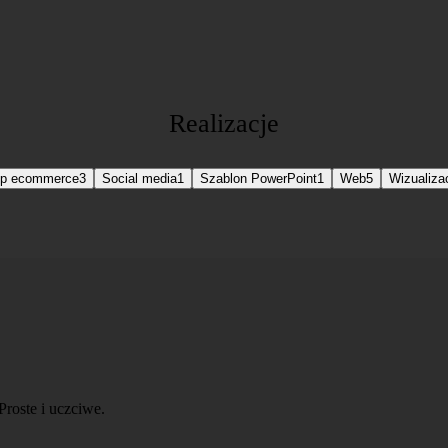
Realizacje
ep ecommerce
3
Social media
1
Szablon PowerPoint
1
Web
5
Wizualiza
Proste i uczciwe.