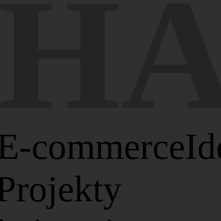
THA
E-commerce
Id
Projekty