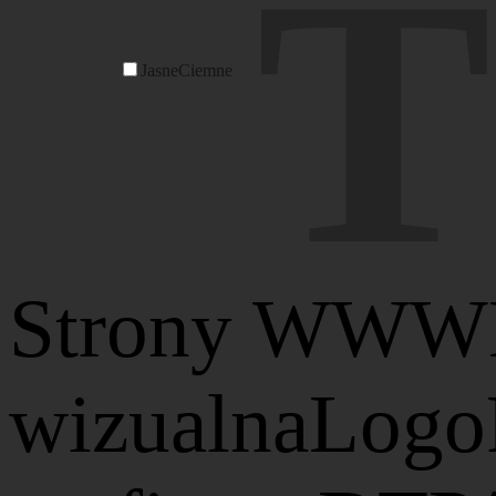
Jasne
Ciemne
Strony WWW
wizualna
Logo