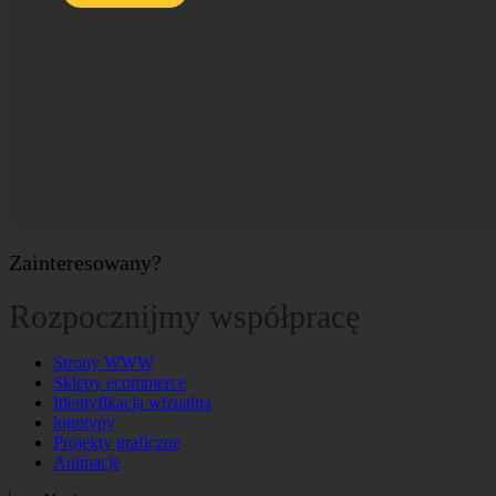
Zainteresowany?
Rozpocznijmy współpracę
Strony WWW
Sklepy ecommerce
Identyfikacja wizualna
logotypy
Projekty graficzne
Animacje