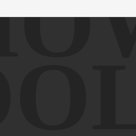
HO
OL