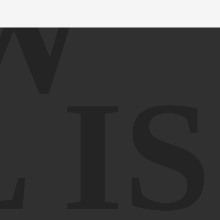
W
 IS