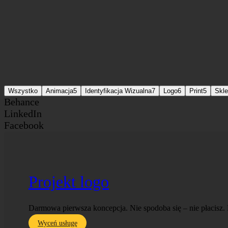
Wszystko
Animacja
5
Identyfikacja Wizualna
7
Logo
6
Print
5
Skl
Behance
LinkedIn
Facebook
Projekt logo
Darmowa pierwsza koncepcja. Nie spodoba się – nie płacisz. 
Wyceń usługę