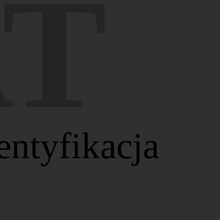
T
entyfikacja