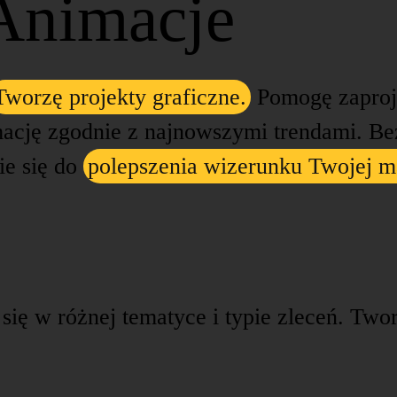
Animacje
Tworzę projekty graficzne.
Pomogę zaproje
ację zgodnie z najnowszymi trendami. Bez
ie się do
polepszenia wizerunku Twojej m
się w różnej tematyce i typie zleceń. Two