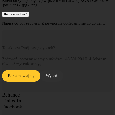
Klient otrzymuje logotyp w przestrzeni barwnej RGB i CMYK w
.pdf / .eps / .jpg / .png.
Ile to kosztuje?
Napisz co potrzebujesz. Z pewnością dogadamy się co do ceny.
To jaki jest Twój następny krok?
Zadzwoń, porozmawiamy o usłudze: +48 501 204 014. Możesz
również wycenić usługę.
Porozmawiajmy
Wyceń
Behance
LinkedIn
Facebook