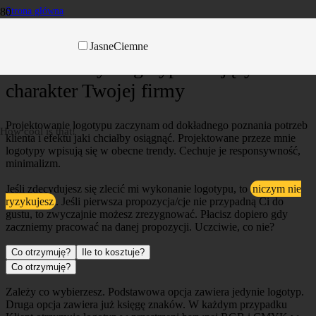
Strona główna
/
logotypy
Jasne
Ciemne
Nowoczesny Logotyp oddający
charakter Twojej firmy
Projektowanie logotypu zaczynam od dokładnego poznania potrzeb
How cool is that!
klienta i efektu jaki chciałby osiągnąć. Projektowane przeze mnie
logotypy wpisują się w obecne trendy. Cechuje je responsywność,
minimalizm.
Jeśli zdecydujesz się zlecić mi wykonanie logotypu, to
niczym nie
ryzykujesz
. Jeśli pierwsza propozycja/cje nie przypadną Ci do
gustu, to zwyczajnie możesz zrezygnować. Płacisz dopiero gdy
zaczniemy pracować na danej propozycji. Uczciwie, co nie?
Co otrzymuję?
Ile to kosztuje?
Co otrzymuję?
Zależy co wybierzesz. Podstawowa opcja zawiera jedynie logotyp.
Druga opcja zawiera już księgę znaków. W każdym przypadku