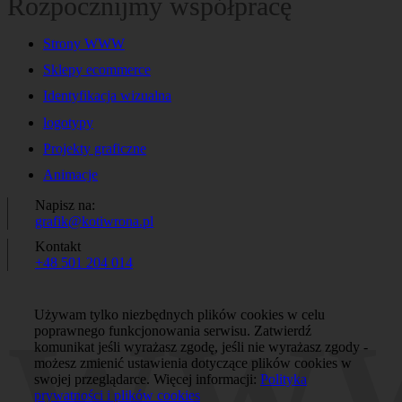
Rozpocznijmy współpracę
Strony WWW
Sklepy ecommerce
Identyfikacja wizualna
logotypy
Projekty graficzne
Animacje
Napisz na:
grafik@kotiwrona.pl
Kontakt
+48 501 204 014
Używam tylko niezbędnych plików cookies w celu
WW
poprawnego funkcjonowania serwisu. Zatwierdź
komunikat jeśli wyrażasz zgodę, jeśli nie wyrażasz zgody -
możesz zmienić ustawienia dotyczące plików cookies w
swojej przeglądarce. Więcej informacji:
Polityka
prywatności i plików cookies